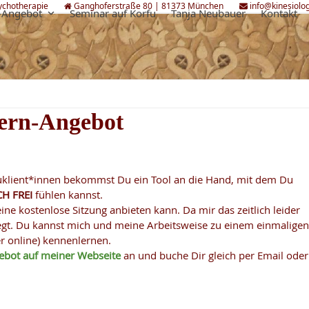
sychotherapie
Ganghoferstraße 80 | 81373 München
info@kinesiolo
-Angebot
Seminar auf Korfu
Tanja Neubauer
Kontakt
rn-Angebot
klient*innen bekommst Du ein Tool an die Hand, mit dem Du
CH
FREI
fühlen kannst.
ine kostenlose Sitzung anbieten kann. Da mir das zeitlich leider
legt. Du kannst mich und meine Arbeitsweise zu einem einmalige
er online) kennenlernen.
ebot auf meiner Webseite
an und buche Dir gleich per Email oder