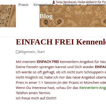
Skip
Tanja Neubauer, Heilpraktikerin für P
Praxis
Kinesiologie
Therapie
Kennenlern
to
content
Blog
EINFACH FREI Kennenle
Allgemein
,
Start
Mit meinem
EINFACH
FREI
Kennenlern-Angebot für Neu
Deine Fesseln sprengen kannst und Dich wieder
EINFA
Ich werde so oft gefragt, ob ich nicht zum Schnuppern e
nicht möglich ist, habe ich mir das neue Angebot über
Preis in einer 1:1 Session (in der Praxis in München od
Wenn Du Interesse hast, schau Dir das
Kennenlern-Ang
Telefon einen Termin.
Ich freue mich auf Dich!!!