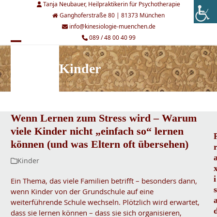
Skip
Tanja Neubauer, Heilpraktikerin für Psychotherapie
to
Ganghoferstraße 80 | 81373 München
content
info@kinesiologie-muenchen.de
089 / 48 00 40 99
Open
Close
mobile
mobile
Kinder
menu
menu
Wenn Lernen zum Stress wird – Warum
viele Kinder nicht „einfach so“ lernen
können (und was Eltern oft übersehen)
Kinder
i
Ein Thema, das viele Familien betrifft – besonders dann,
s
wenn Kinder von der Grundschule auf eine
weiterführende Schule wechseln. Plötzlich wird erwartet,
dass sie lernen können – dass sie sich organisieren,