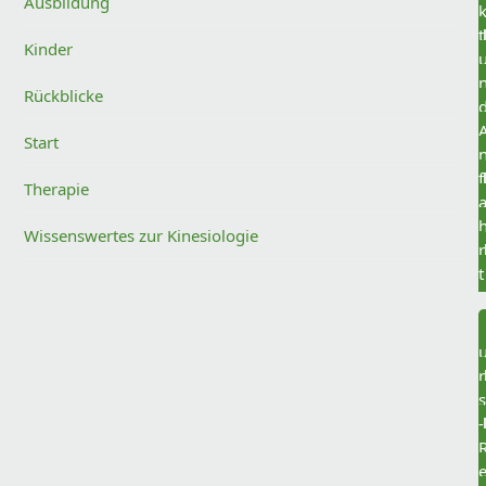
Ausbildung
t
Kinder
Rückblicke
Start
f
Therapie
Wissenswertes zur Kinesiologie
r
t
r
s
-