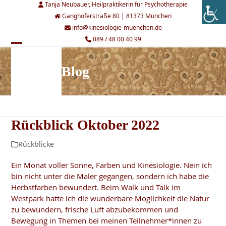
Skip
Tanja Neubauer, Heilpraktikerin für Psychotherapie
to
Ganghoferstraße 80 | 81373 München
content
info@kinesiologie-muenchen.de
089 / 48 00 40 99
Open
Close
mobile
mobile
Blog
menu
menu
Rückblick Oktober 2022
Rückblicke
Ein Monat voller Sonne, Farben und Kinesiologie. Nein ich
bin nicht unter die Maler gegangen, sondern ich habe die
Herbstfarben bewundert. Beim Walk und Talk im
Westpark hatte ich die wunderbare Möglichkeit die Natur
zu bewundern, frische Luft abzubekommen und
Bewegung in Themen bei meinen Teilnehmer*innen zu